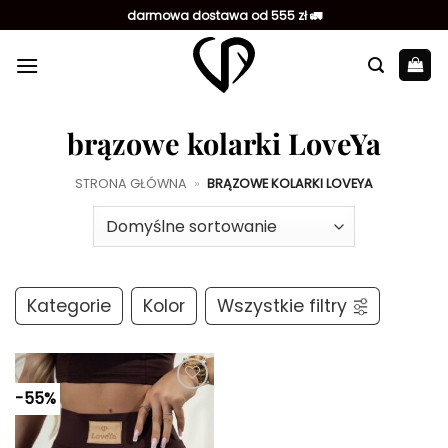
Przewiń
darmowa dostawa od 555 zł 🚛
do
zawartości
brązowe kolarki LoveYa
STRONA GŁÓWNA
»
BRĄZOWE KOLARKI LOVEYA
Kategorie
Kolor
Wszystkie filtry
-55%
Dodaj do
ulubionych