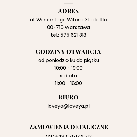
ADRES
al. Wincentego Witosa 31 lok. 111c
00-710 Warszawa
tel.: 575 621 313
GODZINY OTWARCIA
od poniedziałku do piątku
10:00 - 19:00
sobota
11:00 - 18:00
BIURO
loveya@loveya.pl
ZAMÓWIENIA DETALICZNE
tel.:
+48 575 621 313