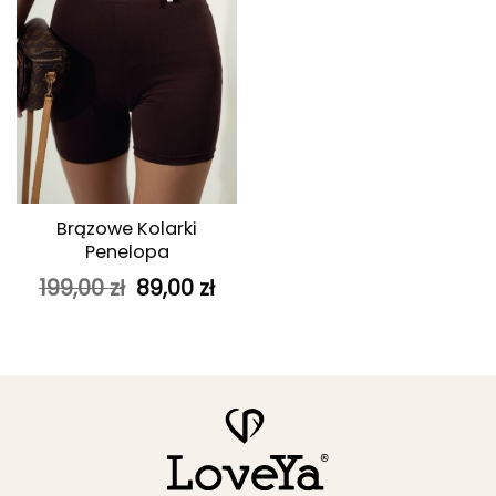
Brązowe Kolarki
Penelopa
Pierwotna
Aktualna
199,00
zł
89,00
zł
cena
cena
wynosiła:
wynosi:
199,00 zł.
89,00 zł.