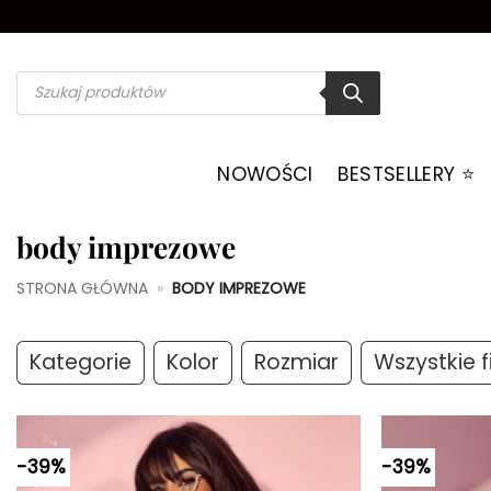
Przewiń
do
zawartości
Wyszukiwarka
produktów
NOWOŚCI
BESTSELLERY ⭐️
body imprezowe
STRONA GŁÓWNA
»
BODY IMPREZOWE
Kategorie
Kolor
Rozmiar
Wszystkie fi
-39%
-39%
Dodaj do