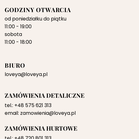
GODZINY OTWARCIA
od poniedziałku do piątku
11:00 - 19:00
sobota
11:00 - 18:00
BIURO
loveya@loveya.pl
ZAMÓWIENIA DETALICZNE
tel.:
+48 575 621 313
email:
zamowienia@loveya.pl
ZAMÓWIENIA HURTOWE
tel.:
+48 720 801 313