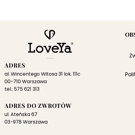
cena
cena
wynosiła:
wynosi:
259,00 zł.
159,00 zł.
OB
Zw
ADRES
al. Wincentego Witosa 31 lok. 111c
Pol
00-710 Warszawa
tel.: 575 621 313
ADRES DO ZWROTÓW
ul. Ateńska 67
03-978 Warszawa