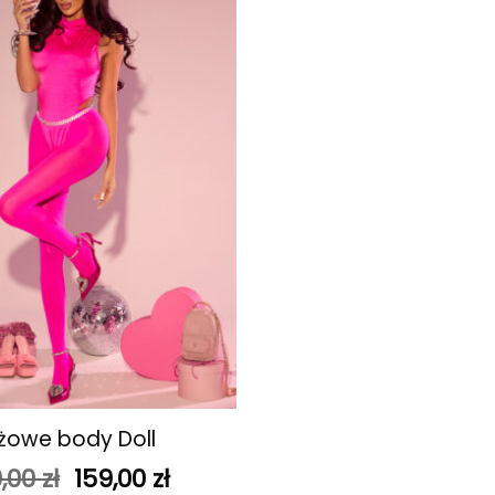
ulubionych
żowe body Doll
Pierwotna
Aktualna
,00
zł
159,00
zł