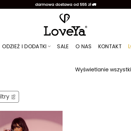
darmowa dostawa od 555 zł 🚛
ODZIEŻ I DODATKI
SALE
O NAS
KONTAKT
Wyświetlanie wszystk
ltry
Dodaj do