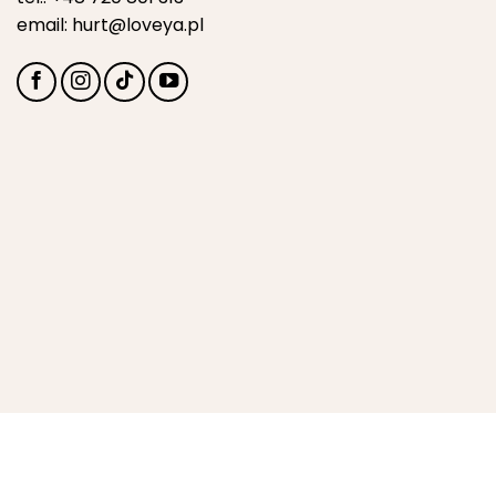
email:
hurt@loveya.pl