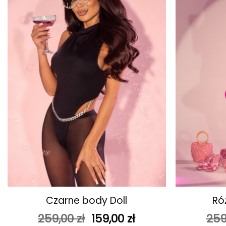
ulubionych
+
+
Czarne body Doll
Ró
Pierwotna
Aktualna
259,00
zł
159,00
zł
259