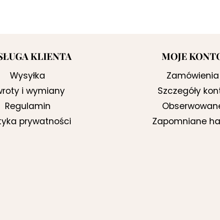
cena
cena
wynosiła:
wynosi:
259,00 zł.
159,00 zł.
SŁUGA KLIENTA
MOJE KONT
Wysyłka
Zamówienia
roty i wymiany
Szczegóły kon
Regulamin
Obserwowan
ityka prywatności
Zapomniane ha