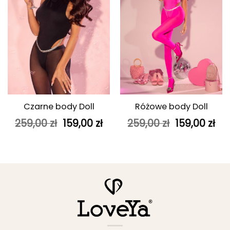
Czarne body Doll
Różowe body Doll
Pierwotna
Aktualna
Pierwotna
Ak
259,00
zł
159,00
zł
259,00
zł
159,00
zł
cena
cena
cena
ce
wynosiła:
wynosi:
wynosiła:
wyn
259,00 zł.
159,00 zł.
259,00 zł.
159