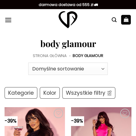
Przewiń
darmowa dostawa od 555 zł 🚛
do
zawartości
body glamour
STRONA GŁÓWNA
»
BODY GLAMOUR
Kategorie
Kolor
Wszystkie filtry
-39%
-39%
Dodaj do
Dodaj do
ulubionych
ulubionych