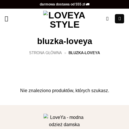
Przewiń
darmowa dostawa od 555 zł 🚛
do
zawartości
bluzka-loveya
STRONA GŁÓWNA
»
BLUZKA-LOVEYA
Nie znaleziono produktów, których szukasz.