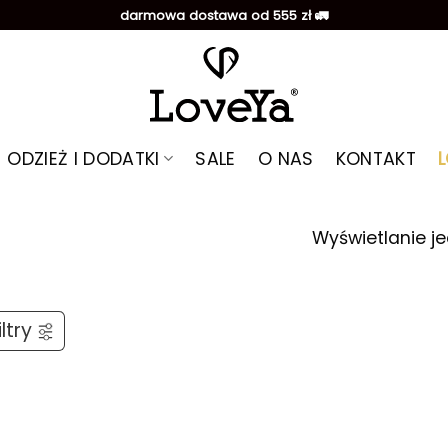
darmowa dostawa od 555 zł 🚛
ODZIEŻ I DODATKI
SALE
O NAS
KONTAKT
Wyświetlanie j
ltry