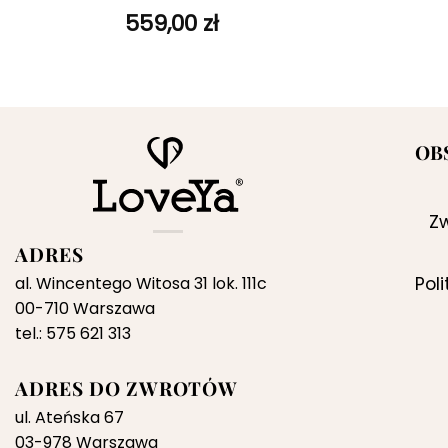
ulubionych
559,00
zł
OB
Zw
ADRES
al. Wincentego Witosa 31 lok. 111c
Pol
00-710 Warszawa
tel.: 575 621 313
ADRES DO ZWROTÓW
ul. Ateńska 67
03-978 Warszawa