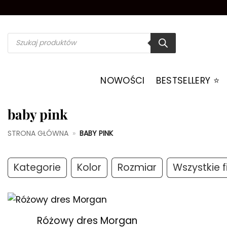
Przewiń
do
zawartości
Wyszukiwarka
produktów
NOWOŚCI
BESTSELLERY ⭐️
baby pink
STRONA GŁÓWNA
»
BABY PINK
Kategorie
Kolor
Rozmiar
Wszystkie fi
+
Różowy dres Morgan
Dodaj do