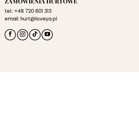
ZAMÓWIENIA HURTOWE
tel.:
+48 720 801 313
email:
hurt@loveya.pl