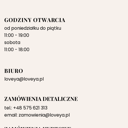
GODZINY OTWARCIA
od poniedziałku do piątku
11:00 - 19:00
sobota
11:00 - 18:00
BIURO
loveya@loveya.pl
ZAMÓWIENIA DETALICZNE
tel.:
+48 575 621 313
email:
zamowienia@loveya.pl