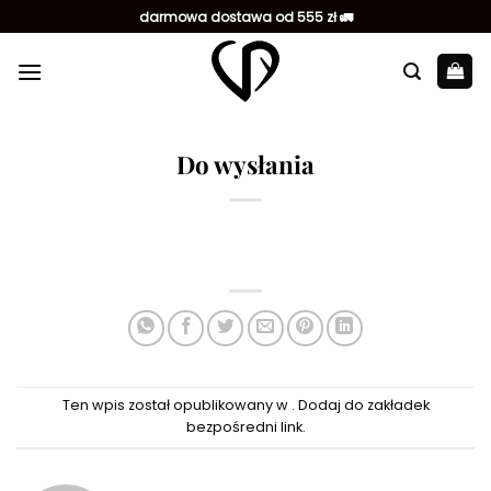
Przewiń
darmowa dostawa od 555 zł 🚛
do
zawartości
Do wysłania
Ten wpis został opublikowany w . Dodaj do zakładek
bezpośredni link
.