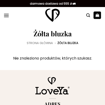
Przewiń
darmowa dostawa od 555 zł 🚛
do
zawartości
Żółta bluzka
STRONA GŁÓWNA
»
ŻÓŁTA BLUZKA
Nie znaleziono produktów, których szukasz.
ADRES