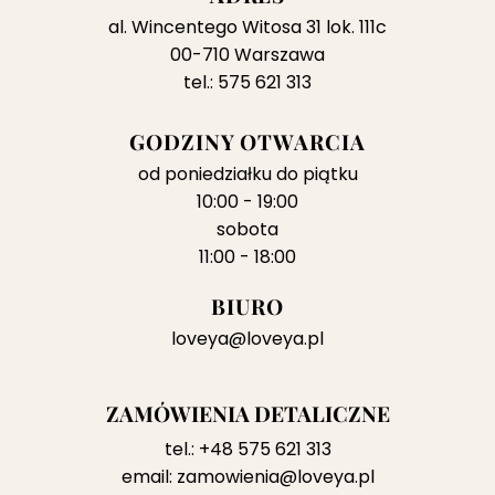
al. Wincentego Witosa 31 lok. 111c
00-710 Warszawa
tel.: 575 621 313
GODZINY OTWARCIA
od poniedziałku do piątku
10:00 - 19:00
sobota
11:00 - 18:00
BIURO
loveya@loveya.pl
ZAMÓWIENIA DETALICZNE
tel.:
+48 575 621 313
email:
zamowienia@loveya.pl