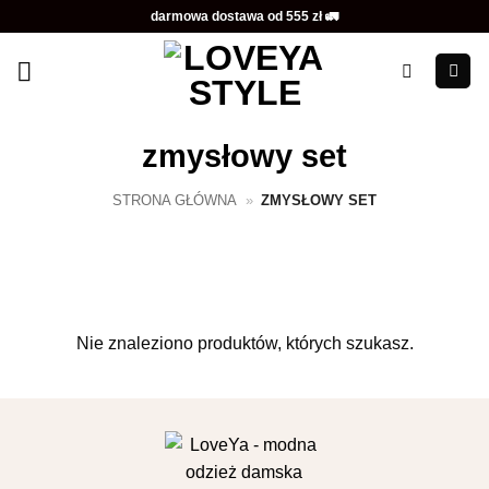
Przewiń
darmowa dostawa od 555 zł 🚛
do
zawartości
zmysłowy set
STRONA GŁÓWNA
»
ZMYSŁOWY SET
Nie znaleziono produktów, których szukasz.