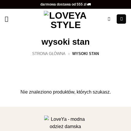
Przewiń
darmowa dostawa od 555 zł 🚛
do
zawartości
wysoki stan
STRONA GŁÓWNA
»
WYSOKI STAN
Nie znaleziono produktów, których szukasz.