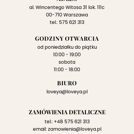
al. Wincentego Witosa 31 lok. 111c
00-710 Warszawa
tel.: 575 621 313
GODZINY OTWARCIA
od poniedziałku do piątku
10:00 - 19:00
sobota
11:00 - 18:00
BIURO
loveya@loveya.pl
ZAMÓWIENIA DETALICZNE
tel.:
+48 575 621 313
email:
zamowienia@loveya.pl