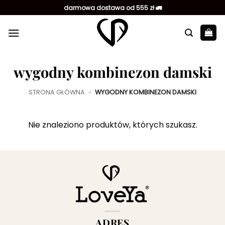
Przewiń
darmowa dostawa od 555 zł 🚛
do
zawartości
wygodny kombinezon damski
STRONA GŁÓWNA
»
WYGODNY KOMBINEZON DAMSKI
Nie znaleziono produktów, których szukasz.
ADRES