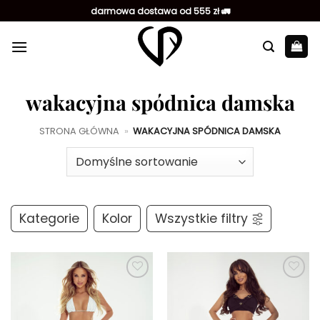
Przewiń
darmowa dostawa od 555 zł 🚛
do
zawartości
wakacyjna spódnica damska
STRONA GŁÓWNA
»
WAKACYJNA SPÓDNICA DAMSKA
Kategorie
Kolor
Wszystkie filtry
Dodaj do
Dodaj do
ulubionych
ulubionych