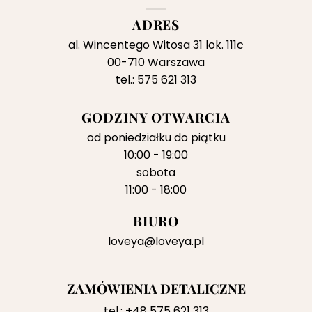
ADRES
al. Wincentego Witosa 31 lok. 111c
00-710 Warszawa
tel.: 575 621 313
GODZINY OTWARCIA
od poniedziałku do piątku
10:00 - 19:00
sobota
11:00 - 18:00
BIURO
loveya@loveya.pl
ZAMÓWIENIA DETALICZNE
tel.:
+48 575 621 313