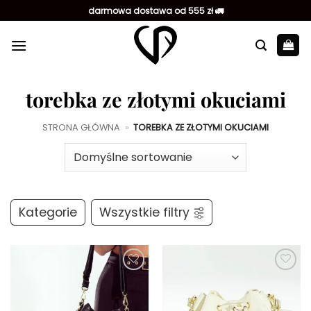
Przewiń
darmowa dostawa od 555 zł 🚛
do
zawartości
torebka ze złotymi okuciami
STRONA GŁÓWNA
»
TOREBKA ZE ZŁOTYMI OKUCIAMI
Kategorie
Wszystkie filtry
Dodaj do
Dodaj do
ulubionych
ulubionych