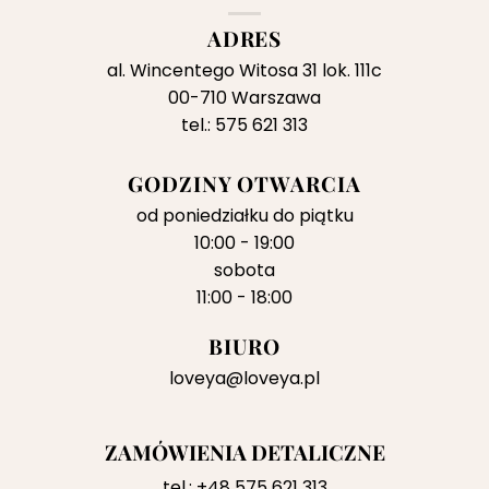
ADRES
al. Wincentego Witosa 31 lok. 111c
00-710 Warszawa
tel.: 575 621 313
GODZINY OTWARCIA
od poniedziałku do piątku
10:00 - 19:00
sobota
11:00 - 18:00
BIURO
loveya@loveya.pl
ZAMÓWIENIA DETALICZNE
tel.:
+48 575 621 313