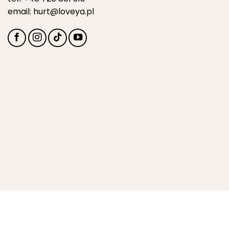
email:
hurt@loveya.pl