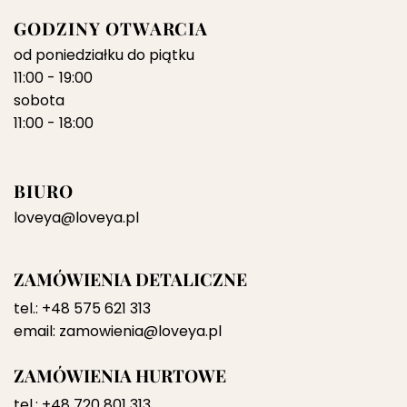
GODZINY OTWARCIA
od poniedziałku do piątku
11:00 - 19:00
sobota
11:00 - 18:00
BIURO
loveya@loveya.pl
ZAMÓWIENIA DETALICZNE
tel.:
+48 575 621 313
email:
zamowienia@loveya.pl
ZAMÓWIENIA HURTOWE
tel.:
+48 720 801 313