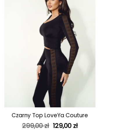
ulubionych
+
Czarny Top LoveYa Couture
Pierwotna
Aktualna
299,00
zł
129,00
zł