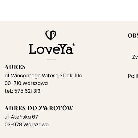
cena
cena
wynosiła:
wynosi:
299,00 zł.
129,00 zł.
OB
Zw
ADRES
al. Wincentego Witosa 31 lok. 111c
Pol
00-710 Warszawa
tel.: 575 621 313
ADRES DO ZWROTÓW
ul. Ateńska 67
03-978 Warszawa