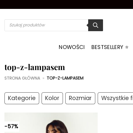
Przewiń
do
zawartości
Wyszukiwarka
produktów
NOWOŚCI
BESTSELLERY ⭐️
top-z-lampasem
STRONA GŁÓWNA
»
TOP-Z-LAMPASEM
Kategorie
Kolor
Rozmiar
Wszystkie fi
-57%
Dodaj do