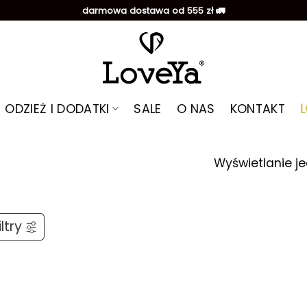
darmowa dostawa od 555 zł 🚛
ODZIEŻ I DODATKI
SALE
O NAS
KONTAKT
Wyświetlanie j
ltry