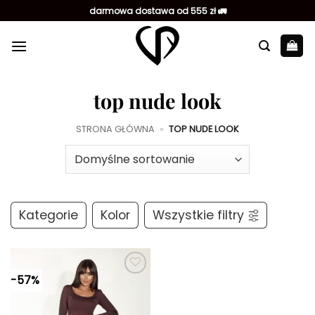
Przewiń
darmowa dostawa od 555 zł 🚛
do
zawartości
top nude look
STRONA GŁÓWNA
»
TOP NUDE LOOK
Kategorie
Kolor
Wszystkie filtry
-57%
Dodaj do
ulubionych