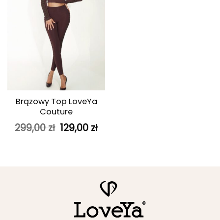
Brązowy Top LoveYa
Couture
Pierwotna
Aktualna
299,00
zł
129,00
zł
cena
cena
wynosiła:
wynosi:
299,00 zł.
129,00 zł.