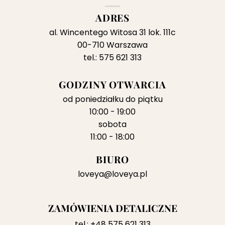
ADRES
al. Wincentego Witosa 31 lok. 111c
00-710 Warszawa
tel.: 575 621 313
GODZINY OTWARCIA
od poniedziałku do piątku
10:00 - 19:00
sobota
11:00 - 18:00
BIURO
loveya@loveya.pl
ZAMÓWIENIA DETALICZNE
tel.:
+48 575 621 313