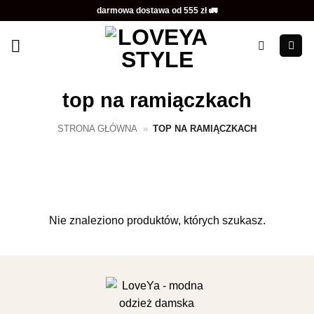
Przewiń
darmowa dostawa od 555 zł 🚛
do
zawartości
top na ramiączkach
STRONA GŁÓWNA
»
TOP NA RAMIĄCZKACH
Nie znaleziono produktów, których szukasz.