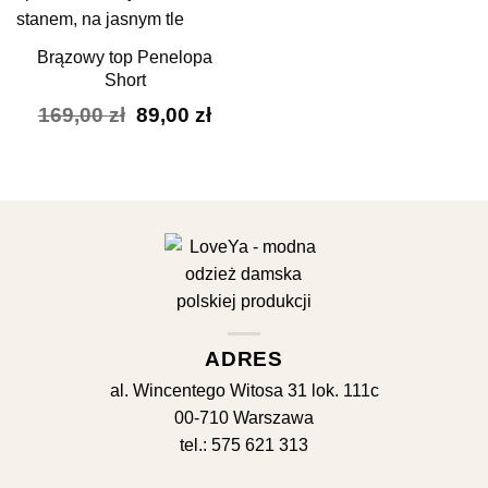
Brązowy top Penelopa
Short
Pierwotna
Aktualna
169,00
zł
89,00
zł
cena
cena
wynosiła:
wynosi:
169,00 zł.
89,00 zł.
ADRES
al. Wincentego Witosa 31 lok. 111c
00-710 Warszawa
tel.: 575 621 313