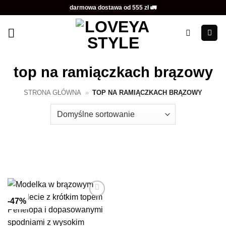
Przewiń
darmowa dostawa od 555 zł 🚛
do
zawartości
top na ramiączkach brązowy
STRONA GŁÓWNA
»
TOP NA RAMIĄCZKACH BRĄZOWY
-47%
Dodaj do
ulubionych