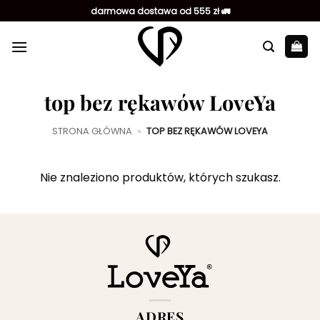
Przewiń
darmowa dostawa od 555 zł 🚛
do
zawartości
top bez rękawów LoveYa
STRONA GŁÓWNA
»
TOP BEZ RĘKAWÓW LOVEYA
Nie znaleziono produktów, których szukasz.
ADRES