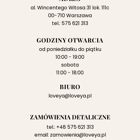
al. Wincentego Witosa 31 lok. 111c
00-710 Warszawa
tel.: 575 621 313
GODZINY OTWARCIA
od poniedziałku do piątku
10:00 - 19:00
sobota
11:00 - 18:00
BIURO
loveya@loveya.pl
ZAMÓWIENIA DETALICZNE
tel.:
+48 575 621 313
email:
zamowienia@loveya.pl