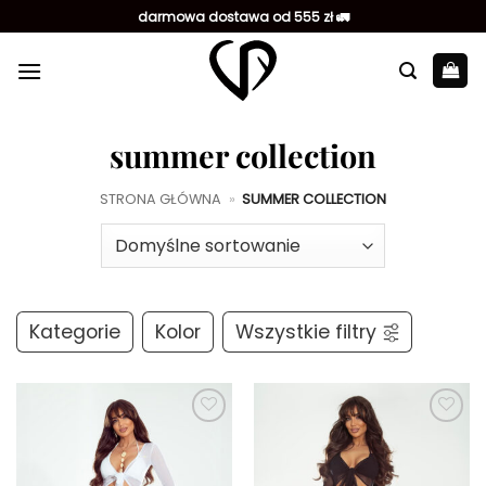
Przewiń
darmowa dostawa od 555 zł 🚛
do
zawartości
summer collection
STRONA GŁÓWNA
»
SUMMER COLLECTION
Kategorie
Kolor
Wszystkie filtry
Dodaj do
Dodaj do
ulubionych
ulubionych