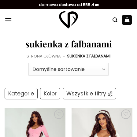
Przewiń
darmowa dostawa od 555 zł 🚛
do
zawartości
sukienka z falbanami
STRONA GŁÓWNA
»
SUKIENKA Z FALBANAMI
Kategorie
Kolor
Wszystkie filtry
Dodaj do
Dodaj do
ulubionych
ulubionych