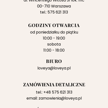
al. Wincentego Witosa 31 lok. 111c
00-710 Warszawa
tel.: 575 621 313
GODZINY OTWARCIA
od poniedziałku do piątku
10:00 - 19:00
sobota
11:00 - 18:00
BIURO
loveya@loveya.pl
ZAMÓWIENIA DETALICZNE
tel.:
+48 575 621 313
email:
zamowienia@loveya.pl