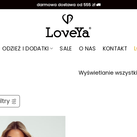
darmowa dostawa od 555 zł 🚛
ODZIEŻ I DODATKI
SALE
O NAS
KONTAKT
Wyświetlanie wszystk
ltry
Dodaj do