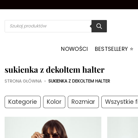
Przewiń
do
zawartości
Wyszukiwarka
produktów
NOWOŚCI
BESTSELLERY ⭐️
sukienka z dekoltem halter
STRONA GŁÓWNA
»
SUKIENKA Z DEKOLTEM HALTER
Kategorie
Kolor
Rozmiar
Wszystkie fi
Dodaj do