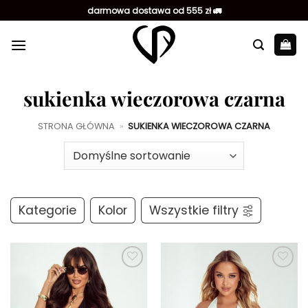
Przewiń
darmowa dostawa od 555 zł 🚛
do
zawartości
sukienka wieczorowa czarna
STRONA GŁÓWNA
»
SUKIENKA WIECZOROWA CZARNA
Kategorie
Kolor
Wszystkie filtry
Dodaj do
Dodaj do
ulubionych
ulubionych