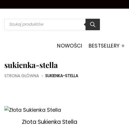
Przewiń
do
zawartości
Wyszukiwarka
produktów
NOWOŚCI
BESTSELLERY ⭐️
sukienka-stella
STRONA GŁÓWNA
»
SUKIENKA-STELLA
+
Złota Sukienka Stella
Dodaj do
ulubionych