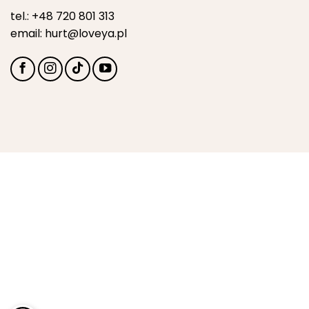
tel.:
+48 720 801 313
email:
hurt@loveya.pl