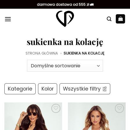
Przewiń
darmowa dostawa od 555 zł 🚛
do
zawartości
sukienka na kolację
STRONA GŁÓWNA
»
SUKIENKA NA KOLACJĘ
Kategorie
Kolor
Wszystkie filtry
Dodaj do
Dodaj do
ulubionych
ulubionych