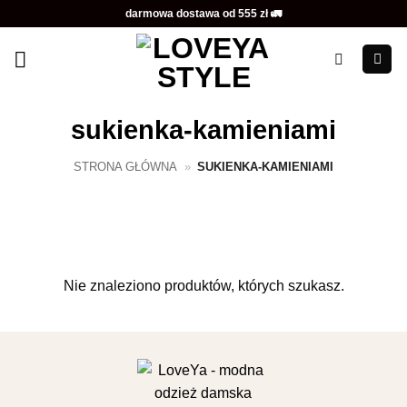
Przewiń
darmowa dostawa od 555 zł 🚛
do
zawartości
sukienka-kamieniami
STRONA GŁÓWNA
»
SUKIENKA-KAMIENIAMI
Nie znaleziono produktów, których szukasz.