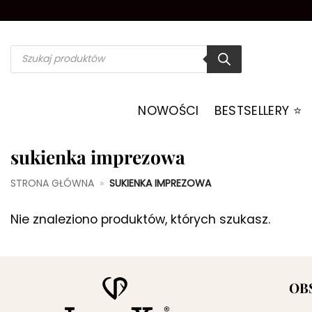
Przewiń
do
zawartości
Wyszukiwarka
produktów
NOWOŚCI
BESTSELLERY ⭐️
sukienka imprezowa
STRONA GŁÓWNA
»
SUKIENKA IMPREZOWA
Nie znaleziono produktów, których szukasz.
OB