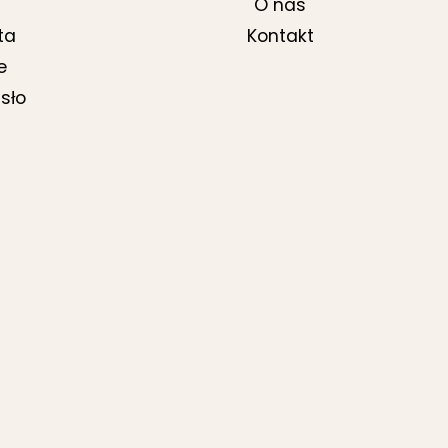
O nas
ta
Kontakt
e
sło