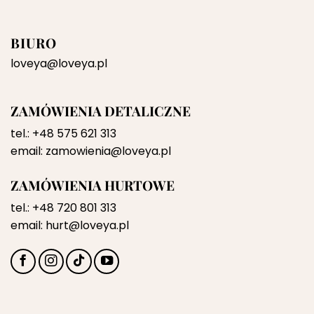
BIURO
loveya@loveya.pl
ZAMÓWIENIA DETALICZNE
tel.:
+48 575 621 313
email:
zamowienia@loveya.pl
ZAMÓWIENIA HURTOWE
tel.:
+48 720 801 313
email:
hurt@loveya.pl