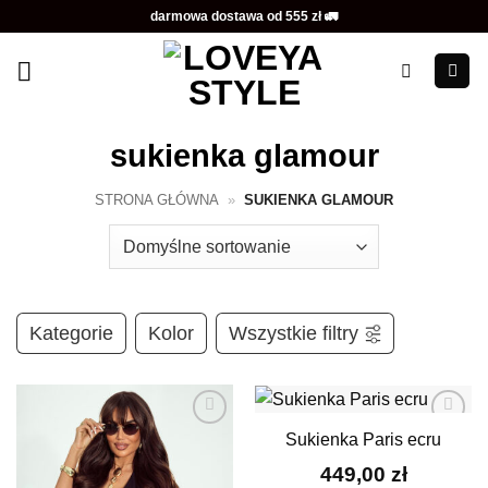
Przewiń
darmowa dostawa od 555 zł 🚛
do
zawartości
sukienka glamour
STRONA GŁÓWNA
»
SUKIENKA GLAMOUR
Kategorie
Kolor
Wszystkie filtry
Sukienka Paris ecru
Dodaj do
Dodaj do
ulubionych
ulubionych
449,00
zł