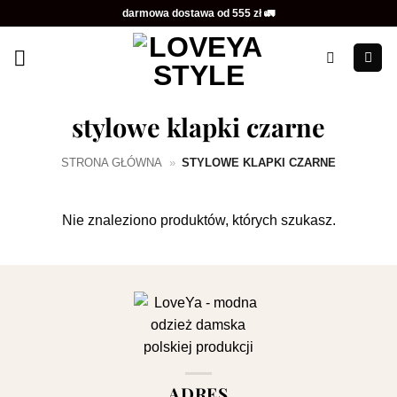
Przewiń
darmowa dostawa od 555 zł 🚛
do
zawartości
stylowe klapki czarne
STRONA GŁÓWNA
»
STYLOWE KLAPKI CZARNE
Nie znaleziono produktów, których szukasz.
ADRES