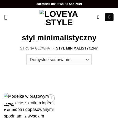
Przewiń
darmowa dostawa od 555 zł 🚛
do
zawartości
styl minimalistyczny
STRONA GŁÓWNA
»
STYL MINIMALISTYCZNY
-47%
Dodaj do
ulubionych