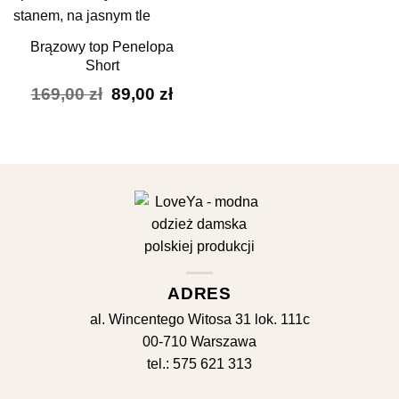
Brązowy top Penelopa
Short
Pierwotna
Aktualna
169,00
zł
89,00
zł
cena
cena
wynosiła:
wynosi:
169,00 zł.
89,00 zł.
ADRES
al. Wincentego Witosa 31 lok. 111c
00-710 Warszawa
tel.: 575 621 313