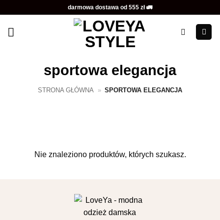
Przewiń
darmowa dostawa od 555 zł 🚛
do
zawartości
sportowa elegancja
STRONA GŁÓWNA
»
SPORTOWA ELEGANCJA
Nie znaleziono produktów, których szukasz.