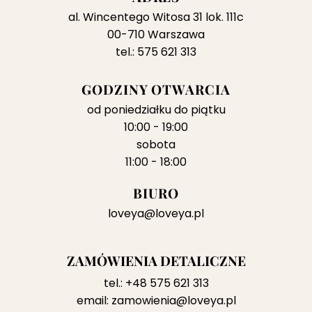
al. Wincentego Witosa 31 lok. 111c
00-710 Warszawa
tel.: 575 621 313
GODZINY OTWARCIA
od poniedziałku do piątku
10:00 - 19:00
sobota
11:00 - 18:00
BIURO
loveya@loveya.pl
ZAMÓWIENIA DETALICZNE
tel.:
+48 575 621 313
email:
zamowienia@loveya.pl