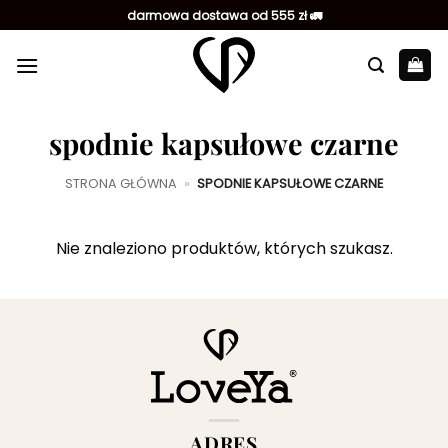
Przewiń
darmowa dostawa od 555 zł 🚛
do
zawartości
spodnie kapsułowe czarne
STRONA GŁÓWNA
»
SPODNIE KAPSUŁOWE CZARNE
Nie znaleziono produktów, których szukasz.
ADRES