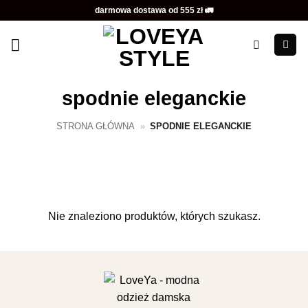
Przewiń
darmowa dostawa od 555 zł 🚛
do
zawartości
spodnie eleganckie
STRONA GŁÓWNA
»
SPODNIE ELEGANCKIE
Nie znaleziono produktów, których szukasz.