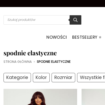
Przewiń
do
zawartości
Wyszukiwarka
produktów
NOWOŚCI
BESTSELLERY ⭐️
spodnie elastyczne
STRONA GŁÓWNA
»
SPODNIE ELASTYCZNE
Kategorie
Kolor
Rozmiar
Wszystkie fi
Dodaj do