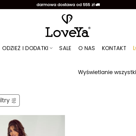
darmowa dostawa od 555 zł 🚛
ODZIEŻ I DODATKI
SALE
O NAS
KONTAKT
Wyświetlanie wszystk
ltry
Dodaj do