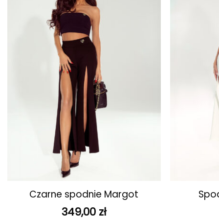
ulubionych
+
+
Czarne spodnie Margot
Spod
349,00
zł