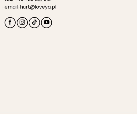
email:
hurt@loveya.pl