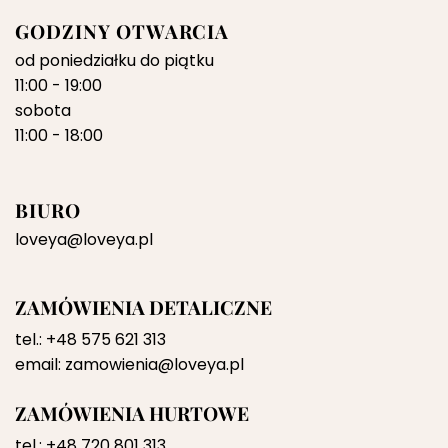
GODZINY OTWARCIA
od poniedziałku do piątku
11:00 - 19:00
sobota
11:00 - 18:00
BIURO
loveya@loveya.pl
ZAMÓWIENIA DETALICZNE
tel.:
+48 575 621 313
email:
zamowienia@loveya.pl
ZAMÓWIENIA HURTOWE
tel.:
+48 720 801 313