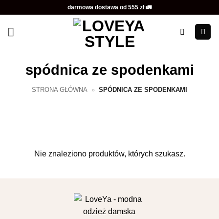
Przewiń
darmowa dostawa od 555 zł 🚛
do
zawartości
spódnica ze spodenkami
STRONA GŁÓWNA
»
SPÓDNICA ZE SPODENKAMI
Nie znaleziono produktów, których szukasz.