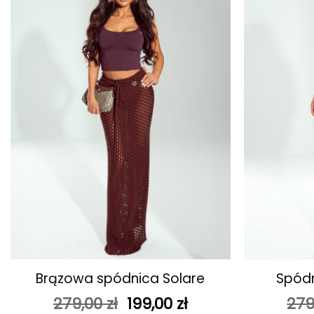
ulubionych
+
+
Brązowa spódnica Solare
Spódn
Pierwotna
Aktualna
279,00
zł
199,00
zł
279