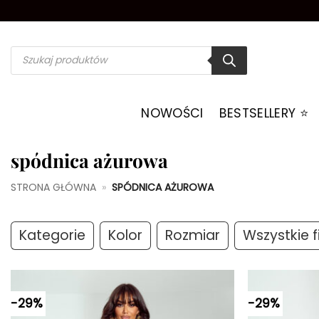
Przewiń
do
zawartości
Wyszukiwarka
produktów
NOWOŚCI
BESTSELLERY ⭐️
spódnica ażurowa
STRONA GŁÓWNA
»
SPÓDNICA AŻUROWA
Kategorie
Kolor
Rozmiar
Wszystkie fi
-29%
-29%
Dodaj do