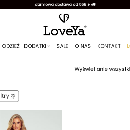
darmowa dostawa od 555 zł 🚛
ODZIEŻ I DODATKI
SALE
O NAS
KONTAKT
Wyświetlanie wszystk
ltry
Dodaj do