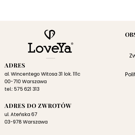
cena
cena
wynosiła:
wynosi:
279,00 zł.
199,00 zł.
OB
Zw
ADRES
al. Wincentego Witosa 31 lok. 111c
Pol
00-710 Warszawa
tel.: 575 621 313
ADRES DO ZWROTÓW
ul. Ateńska 67
03-978 Warszawa