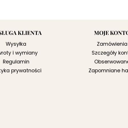
cena
cena
wynosiła:
wynosi:
279,00 zł.
199,00 zł.
SŁUGA KLIENTA
MOJE KONT
Wysyłka
Zamówienia
roty i wymiany
Szczegóły kon
Regulamin
Obserwowan
ityka prywatności
Zapomniane ha