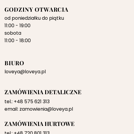
GODZINY OTWARCIA
od poniedziałku do piątku
11:00 - 19:00
sobota
11:00 - 18:00
BIURO
loveya@loveya.pl
ZAMÓWIENIA DETALICZNE
tel.:
+48 575 621 313
email:
zamowienia@loveya.pl
ZAMÓWIENIA HURTOWE
tel.:
+48 720 801 313