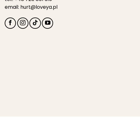
email:
hurt@loveya.pl