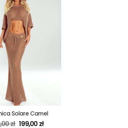
ulubionych
ica Solare Camel
Pierwotna
Aktualna
,00
zł
199,00
zł