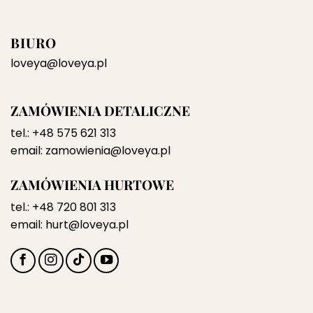
BIURO
loveya@loveya.pl
ZAMÓWIENIA DETALICZNE
tel.:
+48 575 621 313
email:
zamowienia@loveya.pl
ZAMÓWIENIA HURTOWE
tel.:
+48 720 801 313
email:
hurt@loveya.pl