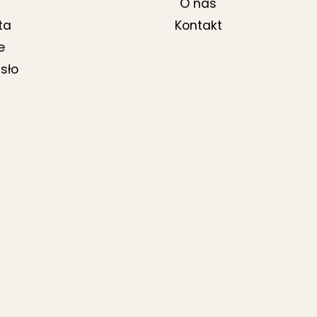
O nas
ta
Kontakt
e
sło