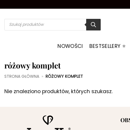
Przewiń
do
zawartości
Wyszukiwarka
produktów
NOWOŚCI
BESTSELLERY ⭐️
różowy komplet
STRONA GŁÓWNA
»
RÓŻOWY KOMPLET
Nie znaleziono produktów, których szukasz.
OB