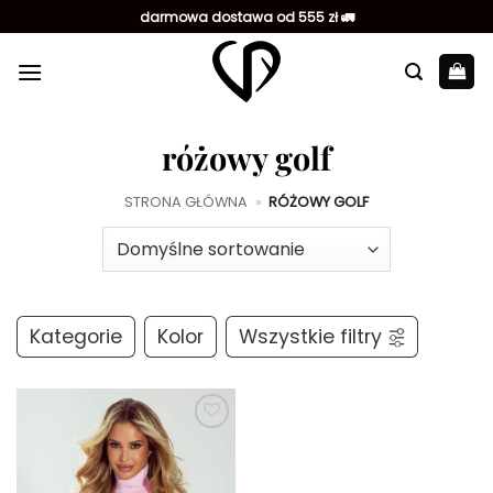
Przewiń
darmowa dostawa od 555 zł 🚛
do
zawartości
różowy golf
STRONA GŁÓWNA
»
RÓŻOWY GOLF
Kategorie
Kolor
Wszystkie filtry
Dodaj do
ulubionych