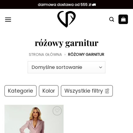
Przewiń
darmowa dostawa od 555 zł 🚛
do
zawartości
różowy garnitur
STRONA GŁÓWNA
»
RÓŻOWY GARNITUR
Kategorie
Kolor
Wszystkie filtry
Dodaj do
ulubionych