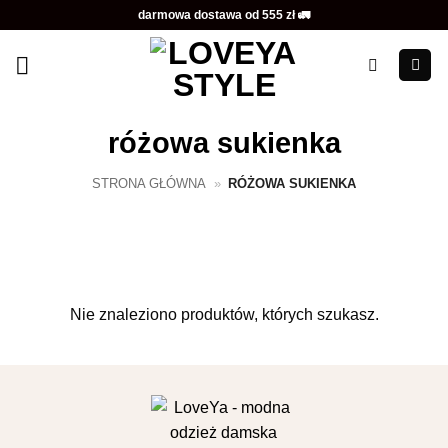
Przewiń
darmowa dostawa od 555 zł 🚛
do
zawartości
różowa sukienka
STRONA GŁÓWNA
»
RÓŻOWA SUKIENKA
Nie znaleziono produktów, których szukasz.