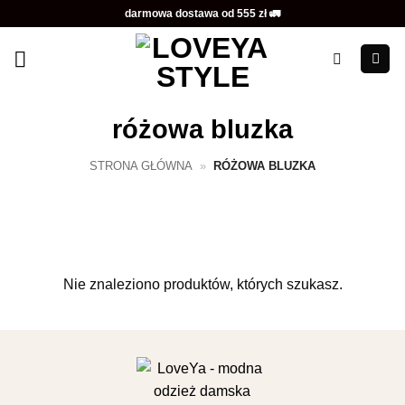
Przewiń
darmowa dostawa od 555 zł 🚛
do
zawartości
różowa bluzka
STRONA GŁÓWNA
»
RÓŻOWA BLUZKA
Nie znaleziono produktów, których szukasz.