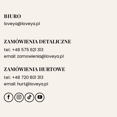
BIURO
loveya@loveya.pl
ZAMÓWIENIA DETALICZNE
tel.:
+48 575 621 313
email:
zamowienia@loveya.pl
ZAMÓWIENIA HURTOWE
tel.:
+48 720 801 313
email:
hurt@loveya.pl