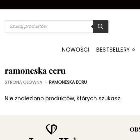
Przewiń
do
zawartości
Wyszukiwarka
produktów
NOWOŚCI
BESTSELLERY ⭐️
ramoneska ecru
STRONA GŁÓWNA
»
RAMONESKA ECRU
Nie znaleziono produktów, których szukasz.
OB