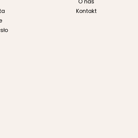
O nas
ta
Kontakt
e
sło