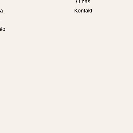
O nas
ta
Kontakt
e
ło