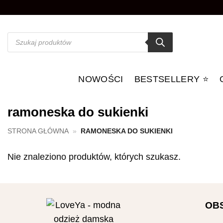
Przewiń
do
zawartości
Wyszukiwarka
produktów
NOWOŚCI
BESTSELLERY ⭐️
ramoneska do sukienki
STRONA GŁÓWNA
»
RAMONESKA DO SUKIENKI
Nie znaleziono produktów, których szukasz.
OB