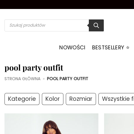
Przewiń
do
zawartości
Wyszukiwarka
produktów
NOWOŚCI
BESTSELLERY ⭐️
pool party outfit
STRONA GŁÓWNA
»
POOL PARTY OUTFIT
Kategorie
Kolor
Rozmiar
Wszystkie fi
Dodaj do