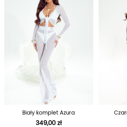
ulubionych
+
+
Biały komplet Azura
Czar
349,00
zł