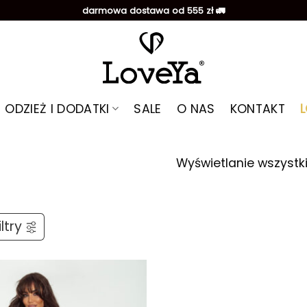
darmowa dostawa od 555 zł 🚛
ODZIEŻ I DODATKI
SALE
O NAS
KONTAKT
Wyświetlanie wszystk
ltry
Dodaj do