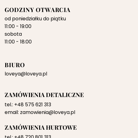
GODZINY OTWARCIA
od poniedziałku do piątku
11:00 - 19:00
sobota
11:00 - 18:00
BIURO
loveya@loveya.pl
ZAMÓWIENIA DETALICZNE
tel.:
+48 575 621 313
email:
zamowienia@loveya.pl
ZAMÓWIENIA HURTOWE
tel.:
+48 720 801 313