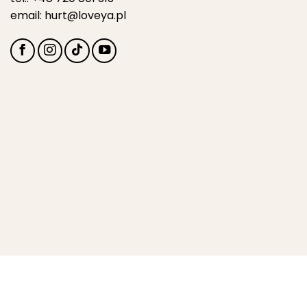
email:
hurt@loveya.pl