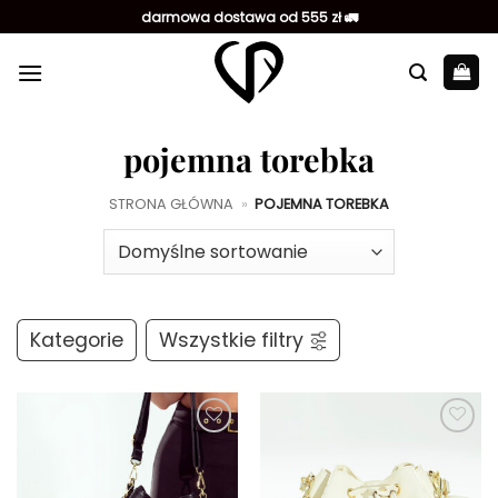
Przewiń
darmowa dostawa od 555 zł 🚛
do
zawartości
pojemna torebka
STRONA GŁÓWNA
»
POJEMNA TOREBKA
Kategorie
Wszystkie filtry
Dodaj do
Dodaj do
ulubionych
ulubionych