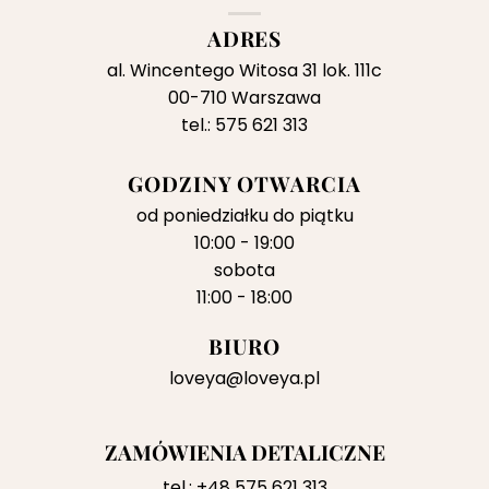
ADRES
al. Wincentego Witosa 31 lok. 111c
00-710 Warszawa
tel.: 575 621 313
GODZINY OTWARCIA
od poniedziałku do piątku
10:00 - 19:00
sobota
11:00 - 18:00
BIURO
loveya@loveya.pl
ZAMÓWIENIA DETALICZNE
tel.:
+48 575 621 313