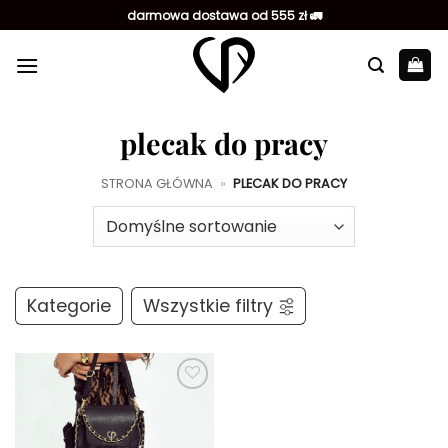
Przewiń
darmowa dostawa od 555 zł 🚛
do
zawartości
plecak do pracy
STRONA GŁÓWNA
»
PLECAK DO PRACY
Kategorie
Wszystkie filtry
Dodaj do
ulubionych