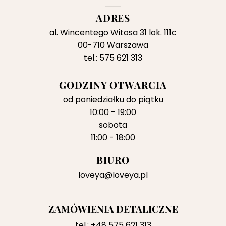
ADRES
al. Wincentego Witosa 31 lok. 111c
00-710 Warszawa
tel.: 575 621 313
GODZINY OTWARCIA
od poniedziałku do piątku
10:00 - 19:00
sobota
11:00 - 18:00
BIURO
loveya@loveya.pl
ZAMÓWIENIA DETALICZNE
tel.:
+48 575 621 313