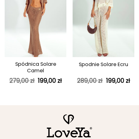
Spódnica Solare
Spodnie Solare Ecru
Camel
Pierwotna
Aktualna
Pierwotna
Ak
279,00
zł
199,00
zł
289,00
zł
199,00
zł
cena
cena
cena
ce
wynosiła:
wynosi:
wynosiła:
wyn
279,00 zł.
199,00 zł.
289,00 zł.
199