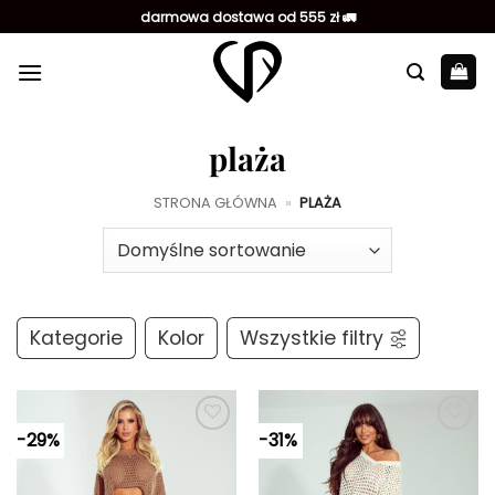
Przewiń
darmowa dostawa od 555 zł 🚛
do
zawartości
plaża
STRONA GŁÓWNA
»
PLAŻA
Kategorie
Kolor
Wszystkie filtry
-29%
-31%
Dodaj do
Dodaj do
ulubionych
ulubionych