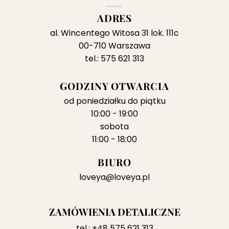
ADRES
al. Wincentego Witosa 31 lok. 111c
00-710 Warszawa
tel.: 575 621 313
GODZINY OTWARCIA
od poniedziałku do piątku
10:00 - 19:00
sobota
11:00 - 18:00
BIURO
loveya@loveya.pl
ZAMÓWIENIA DETALICZNE
tel.:
+48 575 621 313