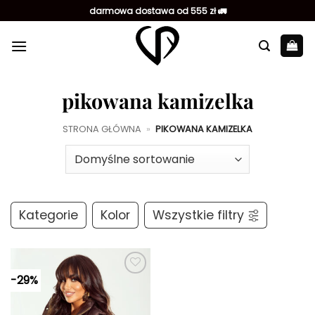
Przewiń
darmowa dostawa od 555 zł 🚛
do
zawartości
pikowana kamizelka
STRONA GŁÓWNA
»
PIKOWANA KAMIZELKA
Kategorie
Kolor
Wszystkie filtry
-29%
Dodaj do
ulubionych