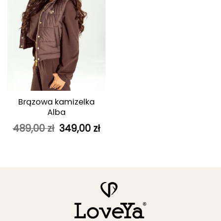
Brązowa kamizelka
Alba
Pierwotna
Aktualna
489,00
zł
349,00
zł
cena
cena
wynosiła:
wynosi:
489,00 zł.
349,00 zł.