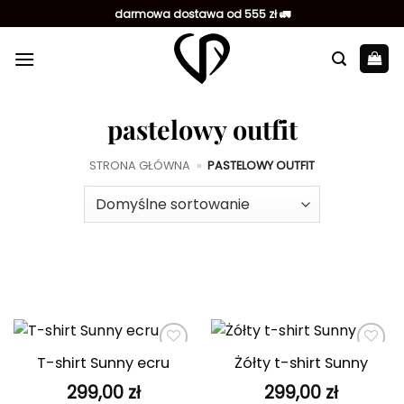
Przewiń
darmowa dostawa od 555 zł 🚛
do
zawartości
pastelowy outfit
STRONA GŁÓWNA
»
PASTELOWY OUTFIT
T-shirt Sunny ecru
Żółty t-shirt Sunny
Dodaj do
Dodaj do
ulubionych
ulubionych
299,00
zł
299,00
zł