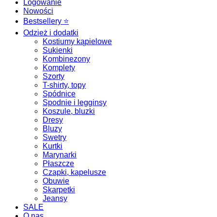
Logowanie
Nowości
Bestsellery ⭐️
Odzież i dodatki
Kostiumy kąpielowe
Sukienki
Kombinezony
Komplety
Szorty
T-shirty, topy
Spódnice
Spodnie i legginsy
Koszule, bluzki
Dresy
Bluzy
Swetry
Kurtki
Marynarki
Płaszcze
Czapki, kapelusze
Obuwie
Skarpetki
Jeansy
SALE
O nas