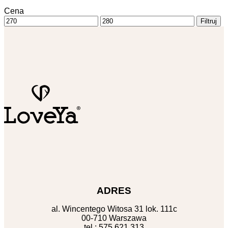
Cena
Cena
Cena
Filtruj
min
max
ADRES
al. Wincentego Witosa 31 lok. 111c
00-710 Warszawa
tel.: 575 621 313