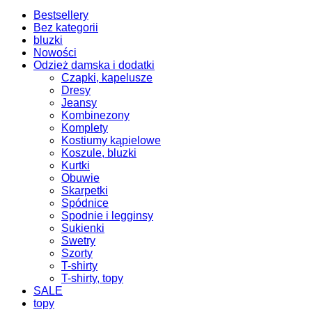
Bestsellery
Bez kategorii
bluzki
Nowości
Odzież damska i dodatki
Czapki, kapelusze
Dresy
Jeansy
Kombinezony
Komplety
Kostiumy kąpielowe
Koszule, bluzki
Kurtki
Obuwie
Skarpetki
Spódnice
Spodnie i legginsy
Sukienki
Swetry
Szorty
T-shirty
T-shirty, topy
SALE
topy