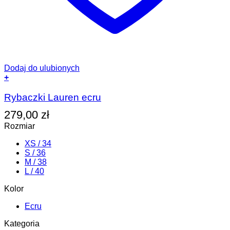
Dodaj do ulubionych
+
Ten
produkt
Rybaczki Lauren ecru
ma
279,00
zł
wiele
wariantów.
Rozmiar
Opcje
można
XS / 34
wybrać
S / 36
na
M / 38
stronie
L / 40
produktu
Kolor
Ecru
Kategoria