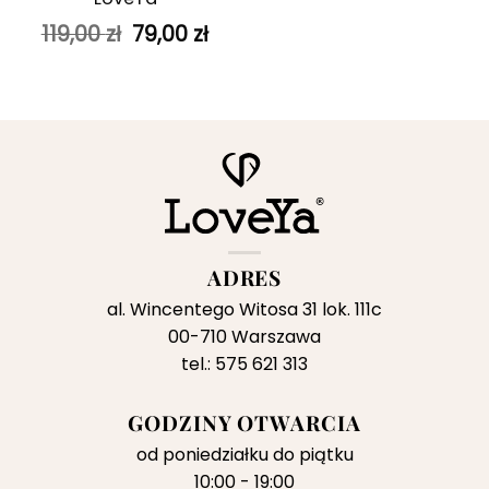
Pierwotna
Aktualna
119,00
zł
79,00
zł
cena
cena
wynosiła:
wynosi:
119,00 zł.
79,00 zł.
ADRES
al. Wincentego Witosa 31 lok. 111c
00-710 Warszawa
tel.: 575 621 313
GODZINY OTWARCIA
od poniedziałku do piątku
10:00 - 19:00