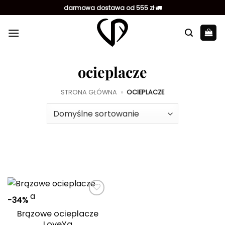
Przewiń
darmowa dostawa od 555 zł 🚛
do
zawartości
ocieplacze
STRONA GŁÓWNA
»
OCIEPLACZE
-34%
Dodaj do
ulubionych
Brązowe ocieplacze
LoveYa