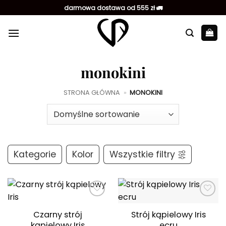
Przewiń
darmowa dostawa od 555 zł 🚛
do
zawartości
monokini
STRONA GŁÓWNA
»
MONOKINI
Kategorie
Kolor
Wszystkie filtry
Dodaj do
Dodaj do
ulubionych
ulubionych
Czarny strój
Strój kąpielowy Iris
kąpielowy Iris
ecru